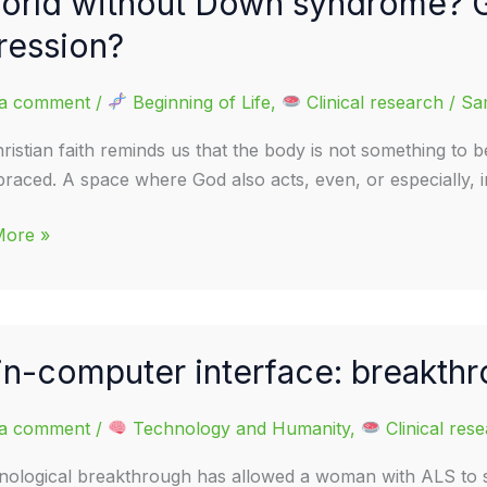
orld without Down syndrome? G
ression?
 a comment
/
Beginning of Life
,
Clinical research
/
Sa
ristian faith reminds us that the body is not something to b
raced. A space where God also acts, even, or especially, in 
More »
t
ome?
in-computer interface: breakthr
c
ss
 a comment
/
Technology and Humanity
,
Clinical res
sion?
nological breakthrough has allowed a woman with ALS to s