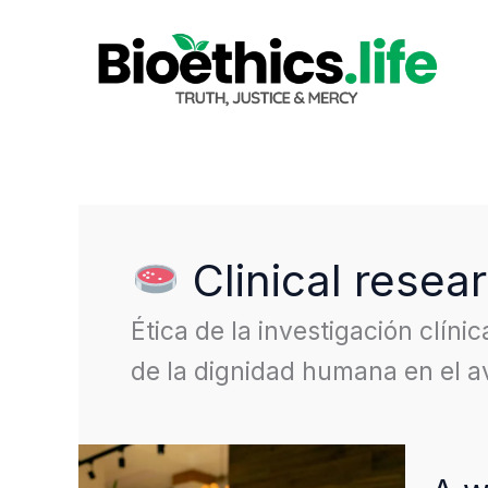
Skip
to
content
Clinical resea
Ética de la investigación clíni
de la dignidad humana en el av