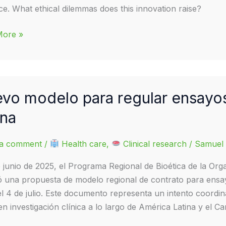
ace. What ethical dilemmas does this innovation raise?
More »
ter
ce:
hrough
vo modelo para regular ensayos
ina
ma?
 a comment
/
Health care
,
Clinical research
/
Samuel 
e junio de 2025, el Programa Regional de Bioética de la Or
ó una propuesta de modelo regional de contrato para ensayo
el 4 de julio. Este documento representa un intento coordi
en investigación clínica a lo largo de América Latina y el Ca