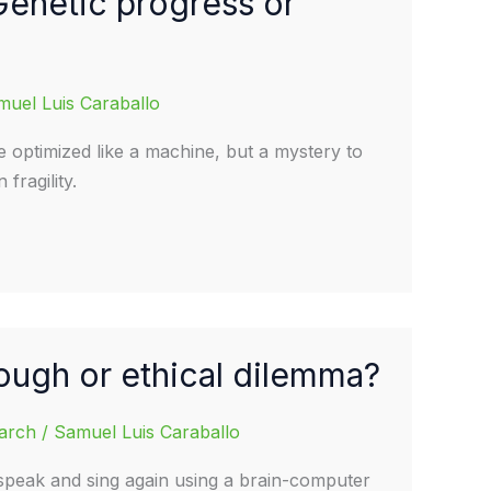
enetic progress or
muel Luis Caraballo
e optimized like a machine, but a mystery to
fragility.
ough or ethical dilemma?
earch
/
Samuel Luis Caraballo
peak and sing again using a brain-computer