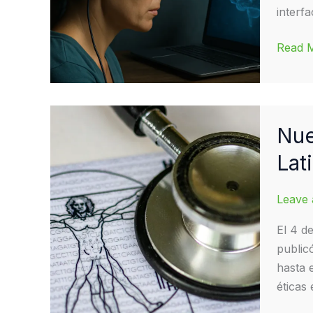
interf
Brain-
Read 
compu
interfa
breakt
or
Nue
ethical
Lat
dilem
Leave
El 4 d
public
hasta 
éticas 