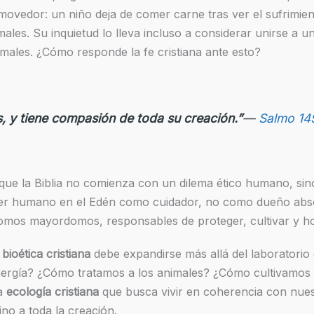
vedor: un niño deja de comer carne tras ver el sufrimient
ales. Su inquietud lo lleva incluso a considerar unirse a 
ales. ¿Cómo responde la fe cristiana ante esto?
, y tiene compasión de toda su creación.”
—
Salmo 14
ue la Biblia no comienza con un dilema ético humano, si
al ser humano en el Edén como cuidador, no como dueño abso
somos mayordomos, responsables de proteger, cultivar y h
a
bioética cristiana
debe expandirse más allá del laboratorio
ergía? ¿Cómo tratamos a los animales? ¿Cómo cultivamos 
na
ecología cristiana
que busca vivir en coherencia con nues
ino a toda la creación.