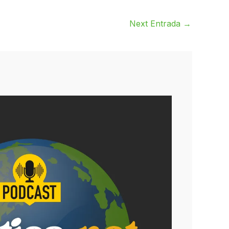
Next Entrada
→